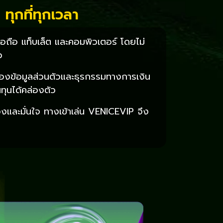
ุกที่ทุกเวลา
อถือ แท็บเล็ต และคอมพิวเตอร์ โดยไม่
ว
งข้อมูลส่วนตัวและธุรกรรมทางการเงิน
ทุนได้คล่องตัว
องและมั่นใจ ทางเข้าเล่น VENICEVIP จึง