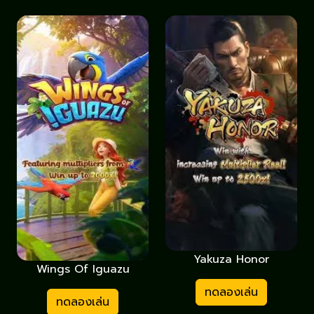
Yakuza Honor
Wings Of Iguazu
ทดลองเล่น
ทดลองเล่น