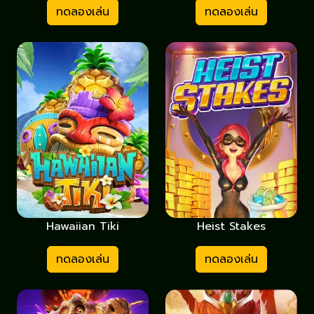
ทดลองเล่น
ทดลองเล่น
Hawaiian Tiki
Heist Stakes
ทดลองเล่น
ทดลองเล่น