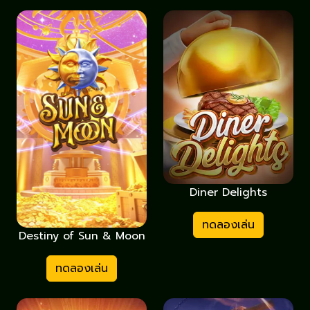
Diner Delights
ทดลองเล่น
Destiny of Sun & Moon
ทดลองเล่น