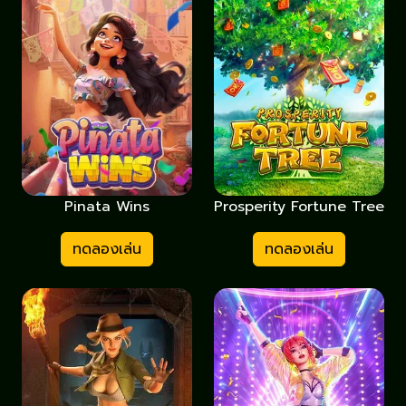
Pinata Wins
Prosperity Fortune Tree
ทดลองเล่น
ทดลองเล่น