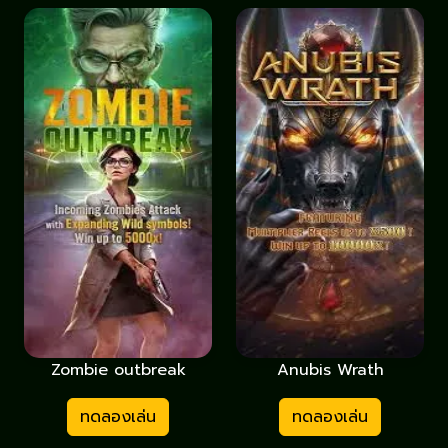
Zombie outbreak
Anubis Wrath
ทดลองเล่น
ทดลองเล่น