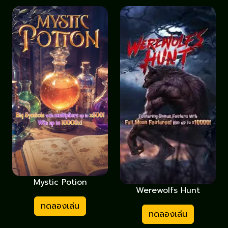
Mystic Potion
Werewolfs Hunt
ทดลองเล่น
ทดลองเล่น