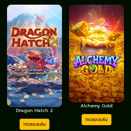
Alchemy Gold
Dragon Hatch 2
ทดลองเล่น
ทดลองเล่น