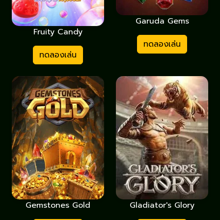
Garuda Gems
Fruity Candy
ทดลองเล่น
ทดลองเล่น
Gemstones Gold
Gladiator's Glory