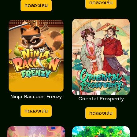
ทดลองเล่น
ทดลองเล่น
Ninja Raccoon Frenzy
Oriental Prosperity
ทดลองเล่น
ทดลองเล่น